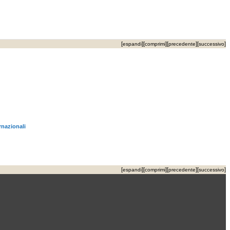
[
][
][
][
]
espandi
comprimi
precedente
successivo
rnazionali
[
][
][
][
]
espandi
comprimi
precedente
successivo