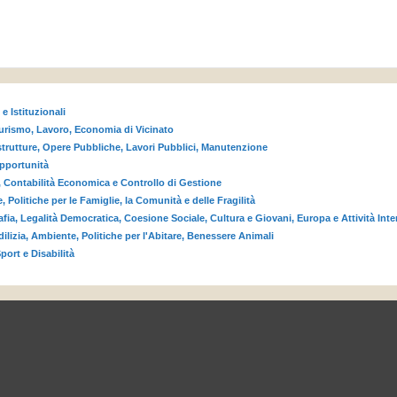
 e Istituzionali
rismo, Lavoro, Economia di Vicinato
astrutture, Opere Pubbliche, Lavori Pubblici, Manutenzione
Opportunità
, Contabilità Economica e Controllo di Gestione
, Politiche per le Famiglie, la Comunità e delle Fragilità
fia, Legalità Democratica, Coesione Sociale, Cultura e Giovani, Europa e Attività Inte
dilizia, Ambiente, Politiche per l'Abitare, Benessere Animali
port e Disabilità