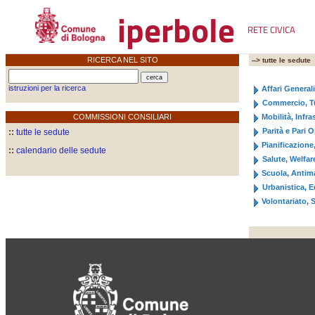
iperbole
RETE CIVICA
RICERCA NEL SITO
--> tutte le sedute
istruzioni per la ricerca
Affari Generali
Commercio, Tu
COMMISSIONI CONSILIARI
Mobilità, Infr
Parità e Pari 
::
tutte le sedute
Pianificazione
::
calendario delle sedute
Salute, Welfare
Scuola, Antima
Urbanistica, E
Volontariato, S