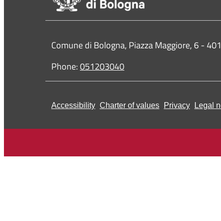
Contacts
Comune di Bologna, Piazza Maggiore, 6 - 4
Phone:
051203040
Accessibility
Charter of values
Privacy
Legal n